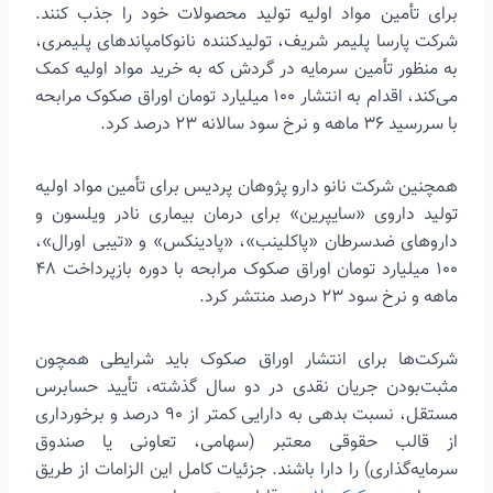
برای تأمین مواد اولیه تولید محصولات خود را جذب کنند.
شرکت پارسا پلیمر شریف، تولیدکننده نانوکامپاندهای پلیمری،
به منظور تأمین سرمایه در گردش که به خرید مواد اولیه کمک
می‌کند، اقدام به انتشار ۱۰۰ میلیارد تومان اوراق صکوک مرابحه
با سررسید ۳۶ ماهه و نرخ سود سالانه ۲۳ درصد کرد.
همچنین شرکت نانو دارو پژوهان پردیس برای تأمین مواد اولیه
تولید داروی «سایپرین» برای درمان بیماری نادر ویلسون و
داروهای ضدسرطان «پاکلینب»، «پادینکس» و «تیبی اورال»،
۱۰۰ میلیارد تومان اوراق صکوک مرابحه با دوره بازپرداخت ۴۸
ماهه و نرخ سود ۲۳ درصد منتشر کرد.
شرکت‌ها برای انتشار اوراق صکوک باید شرایطی همچون
مثبت‌بودن جریان نقدی در دو سال گذشته، تأیید حسابرس
مستقل، نسبت بدهی به دارایی کمتر از ۹۰ درصد و برخورداری
از قالب حقوقی معتبر (سهامی، تعاونی یا صندوق
سرمایه‌گذاری) را دارا باشند. جزئیات کامل این الزامات از طریق